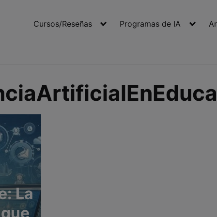
Cursos/Reseñas
Programas de IA
Ar
nciaArtificialEnEduc
: La
 que