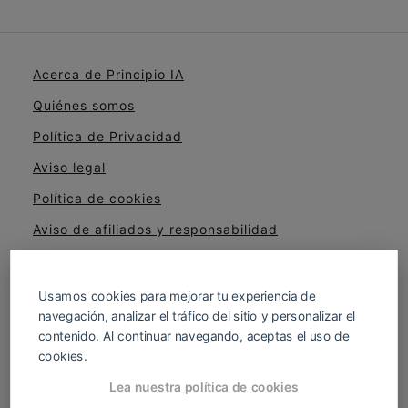
Acerca de Principio IA
Quiénes somos
Política de Privacidad
Aviso legal
Política de cookies
Aviso de afiliados y responsabilidad
Cómo evaluamos cursos, herramientas y
productos
Usamos cookies para mejorar tu experiencia de
navegación, analizar el tráfico del sitio y personalizar el
contenido. Al continuar navegando, aceptas el uso de
cookies.
Descubre cómo aplicar Inteligencia Artificial
Lea nuestra política de cookies
en tu educación, negocio o finanzas