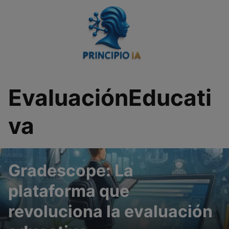
Saltar
al
contenido
EvaluaciónEducati
va
Gradescope: La
plataforma que
revoluciona la evaluación